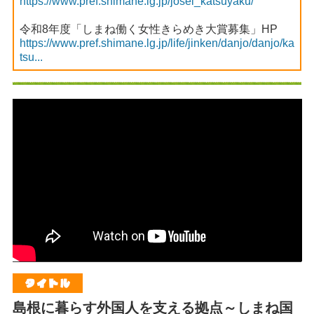
https://www.pref.shimane.lg.jp/josei_katsuyaku/
令和8年度「しまね働く女性きらめき大賞募集」HP
https://www.pref.shimane.lg.jp/life/jinken/danjo/danjo/ka
tsu...
島根に暮らす外国人を支える拠点～しまね国