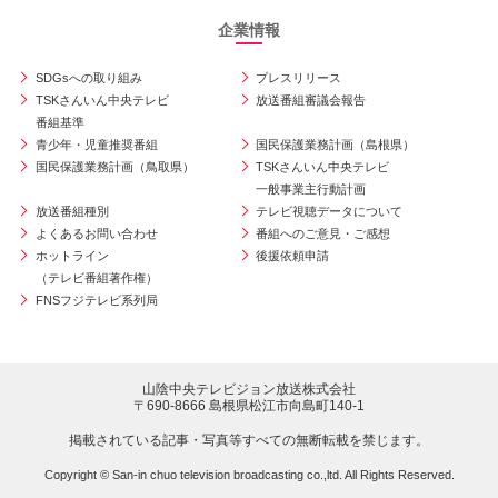
企業情報
SDGsへの取り組み
プレスリリース
TSKさんいん中央テレビ
放送番組審議会報告
番組基準
青少年・児童推奨番組
国民保護業務計画（島根県）
国民保護業務計画（鳥取県）
TSKさんいん中央テレビ
一般事業主行動計画
放送番組種別
テレビ視聴データについて
よくあるお問い合わせ
番組へのご意見・ご感想
ホットライン
後援依頼申請
（テレビ番組著作権）
FNSフジテレビ系列局
山陰中央テレビジョン放送株式会社
〒690-8666 島根県松江市向島町140-1
掲載されている記事・写真等すべての無断転載を禁じます。
Copyright © San-in chuo television broadcasting co.,ltd. All Rights Reserved.