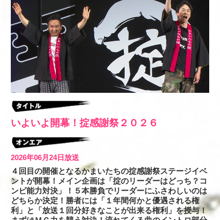
いよいよ開幕！掟感謝祭２０２６
2026年06月24日放送
４回目の開催となるかまいたちの掟感謝祭ステージイベ
ントが開幕！メイン企画は「掟のリーダーはどっち？コ
ンビ能力対決」！５本勝負でリーダーにふさわしいのは
どちらか決定！勝者には「１年間何かと優遇される権
利」と「放送１回分好きなことが出来る権利」を授与！