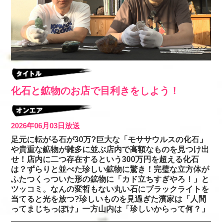
化石と鉱物のお店で目利きをしよう！
2026年06月03日放送
足元に転がる石が30万?巨大な「モササウルスの化石」
や貴重な鉱物が雑多に並ぶ店内で高額なものを見つけ出
せ！店内に二つ存在するという300万円を超える化石
は？ずらりと並べた珍しい鉱物に驚き！完璧な立方体が
ふたつくっついた形の鉱物に「カド立ちすぎやろ！」と
ツッコミ。なんの変哲もない丸い石にブラックライトを
当てると光を放つ?珍しいものを見過ぎた濱家は「人間
ってまじちっぽけ」一方山内は「珍しいからって何？」