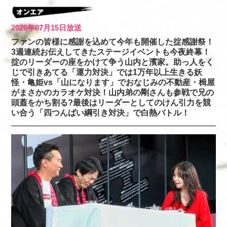
2026年07月15日放送
ファンの皆様に感謝を込めて今年も開催した掟感謝祭！
3週連続お伝えしてきたステージイベントも今夜終幕！
掟のリーダーの座をかけて争う山内と濱家。助っ人をく
じで引きあてる「運力対決」では1万年以上生きる妖
怪・亀姫vs「山になります」でおなじみの不動産・楫屋
がまさかのカラオケ対決！山内弟の剛さんも参戦で兄の
頭蓋をかち割る?最後はリーダーとしてのけん引力を競
い合う「四つんばい綱引き対決」で白熱バトル！