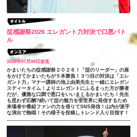
掟感謝祭2026 エレガント力対決で口悪バト
ル
2026年07月08日放送
かまいたちの掟感謝祭２０２６！「掟のリーダー」の座
をかけてかまいたちが５本勝負！３つ目の対決は「エレ
ガント力」マナー講師の池上由美先生と一緒にエレガン
スティータイム！よりエレガントにふるまった方が勝者
だが、優雅な口調で悪口をいいまくるかまいたち！先生
も思わず応酬?続いて掟の魅力を全世界に発信するため
来場者や番組ファンの力を借りてSNS発信！山内が派手
な演出で熱唱！その様子を投稿しトレンド入り目指す！