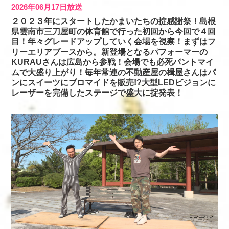
2026年06月17日放送
２０２３年にスタートしたかまいたちの掟感謝祭！島根
県雲南市三刀屋町の体育館で行った初回から今回で４回
目！年々グレードアップしていく会場を視察！まずはフ
リーエリアブースから。新登場となるパフォーマーの
KURAUさんは広島から参戦！会場でも必死パントマイ
ムで大盛り上がり！毎年常連の不動産屋の楫屋さんはパ
ンにスイーツにブロマイドを販売!?大型LEDビジョンに
レーザーを完備したステージで盛大に掟発表！